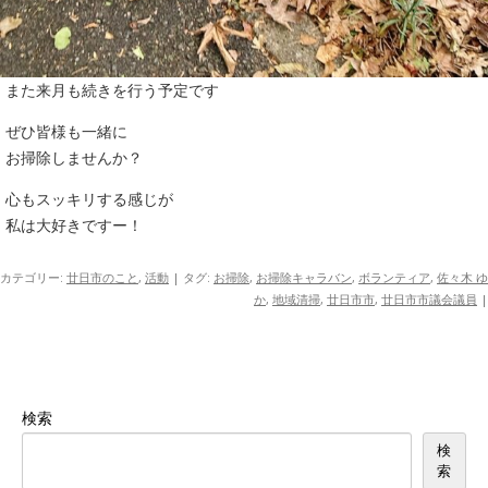
また来月も続きを行う予定です
ぜひ皆様も一緒に
お掃除しませんか？
心もスッキリする感じが
私は大好きですー！
カテゴリー:
廿日市のこと
,
活動
| タグ:
お掃除
,
お掃除キャラバン
,
ボランティア
,
佐々木 ゆ
か
,
地域清掃
,
廿日市市
,
廿日市市議会議員
|
検索
検
索