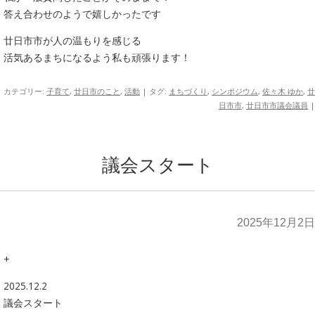
答え合わせのようで嬉しかったです
廿日市市が人の温もりを感じる
活気あるまちになるよう私も頑張ります！
カテゴリー:
子育て
,
廿日市のこと
,
活動
| タグ:
まちづくり
,
シンポジウム
,
佐々木 ゆか
,
廿
日市市
,
廿日市市議会議員
|
議会スタート
2025年12月2日
+
2025.12.2
議会スタート