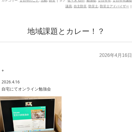
カテゴリー:
廿日市のこと
,
活動
,
防災
| タグ:
佐々木 ゆか
,
勉強会
,
廿日市市
,
廿日市市議会
議員
,
自主防災
,
防災士
,
防災士アドバイザー
|
地域課題とカレー！？
2026年4月16日
+
2026.4.16
自宅にてオンライン勉強会