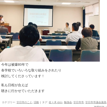
今年は被爆80年で
各学校でいろいろな取り組みをされたり
検討してくださっています！
私も日程が合えば
聴きに行かせていただきます
カテゴリー:
廿日市のこと
,
活動
| タグ:
佐々木 ゆか
,
勉強会
,
廿日市市
,
廿日市市議会議員
,
被爆80年
|