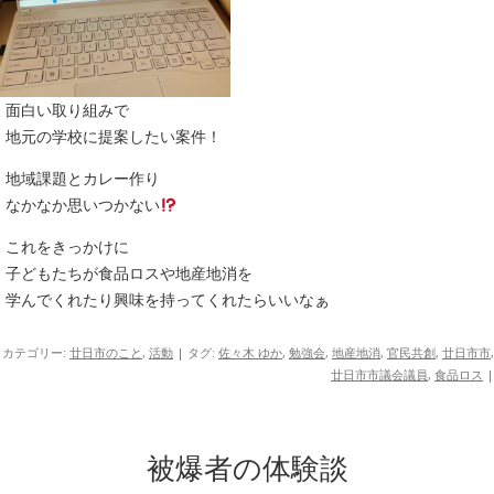
面白い取り組みで
地元の学校に提案したい案件！
地域課題とカレー作り
なかなか思いつかない
これをきっかけに
子どもたちが食品ロスや地産地消を
学んでくれたり興味を持ってくれたらいいなぁ
カテゴリー:
廿日市のこと
,
活動
| タグ:
佐々木 ゆか
,
勉強会
,
地産地消
,
官民共創
,
廿日市市
,
廿日市市議会議員
,
食品ロス
|
被爆者の体験談