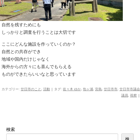
自然を残すためにも
しっかりと調査を行うことは大切です
ここにどんな施設を作っていくのか？
自然との共存ができ
地域や国内だけじゃなく
海外からの方々にも喜んでもらえる
ものができたらいいなと思っています
カテゴリー:
廿日市のこと
,
活動
| タグ:
佐々木 ゆか
,
包ヶ浦
,
宮島
,
廿日市市
,
廿日市市議会
議員
,
視察
|
検索
検