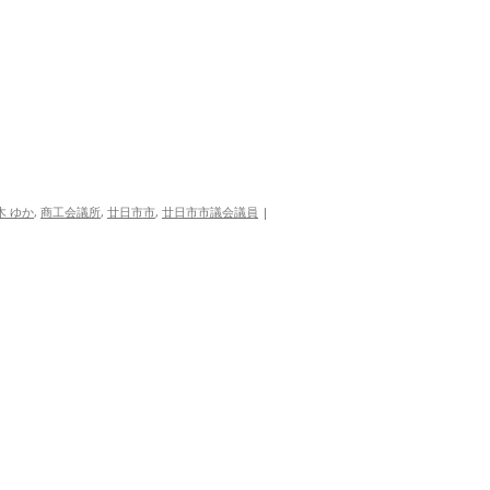
木 ゆか
,
商工会議所
,
廿日市市
,
廿日市市議会議員
|