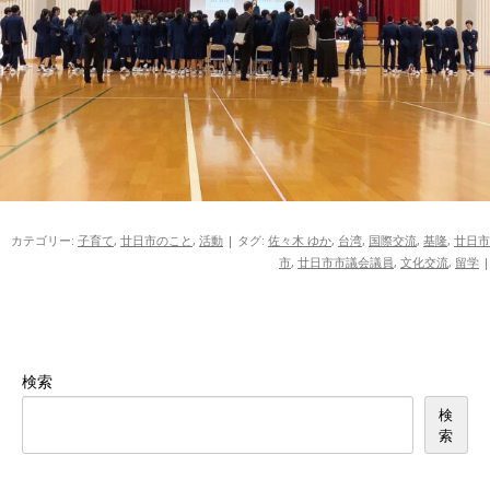
カテゴリー:
子育て
,
廿日市のこと
,
活動
| タグ:
佐々木 ゆか
,
台湾
,
国際交流
,
基隆
,
廿日市
市
,
廿日市市議会議員
,
文化交流
,
留学
|
検索
検
索