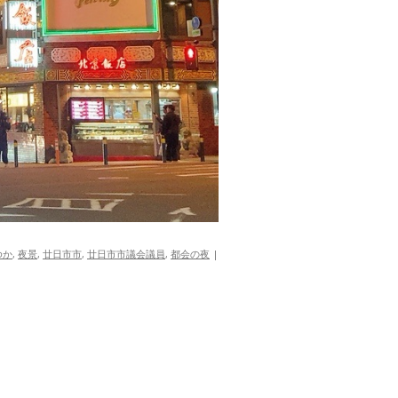
ゆか
,
夜景
,
廿日市市
,
廿日市市議会議員
,
都会の夜
|