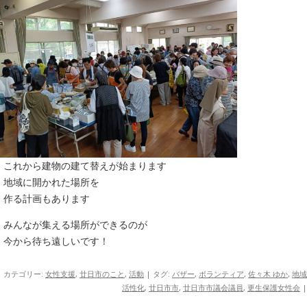
これから建物の建て替えが始まります
地域に開かれた場所を
作る計画もあります
みんなが集える場所ができるのが
今から待ち遠しいです！
カテゴリー:
女性支援
,
廿日市のこと
,
活動
| タグ:
バザー
,
ボランティア
,
佐々木 ゆか
,
地域
活性化
,
廿日市市
,
廿日市市議会議員
,
更生保護女性会
|