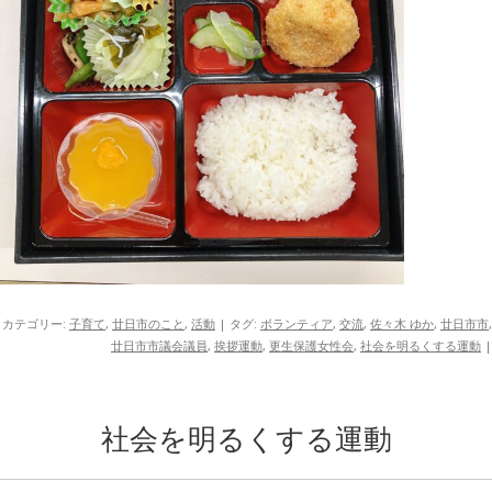
カテゴリー:
子育て
,
廿日市のこと
,
活動
| タグ:
ボランティア
,
交流
,
佐々木 ゆか
,
廿日市市
,
廿日市市議会議員
,
挨拶運動
,
更生保護女性会
,
社会を明るくする運動
|
社会を明るくする運動