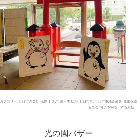
カテゴリー:
廿日市のこと
,
活動
| タグ:
佐々木 ゆか
,
廿日市市
,
廿日市市議会議員
,
更生保護
女性会
,
社会を明るくする運動
|
光の園バザー