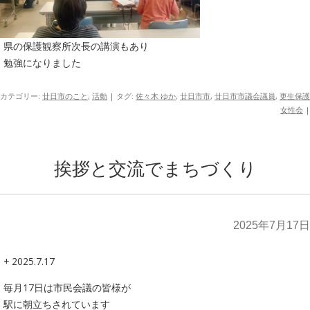
県の保護観察所次長の講演もあり
勉強になりました
カテゴリー:
廿日市のこと
,
活動
| タグ:
佐々木 ゆか
,
廿日市市
,
廿日市市議会議員
,
更生保護
女性会
|
挨拶と交流でまちづくり
2025年7月17日
+ 2025.7.17
毎月17日は市民会議の皆様が
駅に朝立ちされています