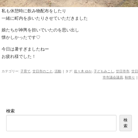
私も休憩時に飲み物配布をしたり
一緒に町内を歩いたりさせていただきました
娘たちが神輿を担いでいたのを思い出し
懐かしかったです♡
今日は暑すぎましたねー
お疲れ様でした！
カテゴリー:
子育て
,
廿日市のこと
,
活動
| タグ:
佐々木 ゆか
,
子どもみこし
,
廿日市市
,
廿日
市市議会議員
,
秋祭り
|
検索
検
索