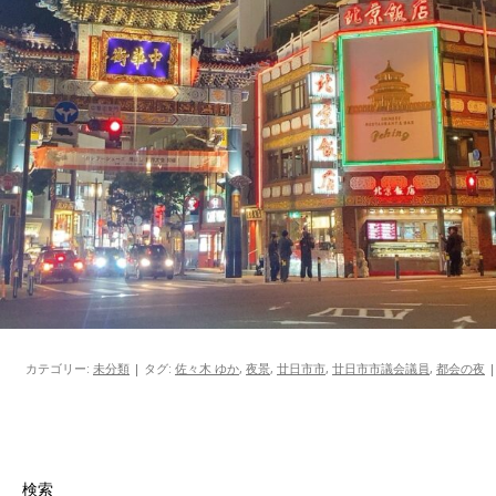
カテゴリー:
未分類
| タグ:
佐々木 ゆか
,
夜景
,
廿日市市
,
廿日市市議会議員
,
都会の夜
|
検索