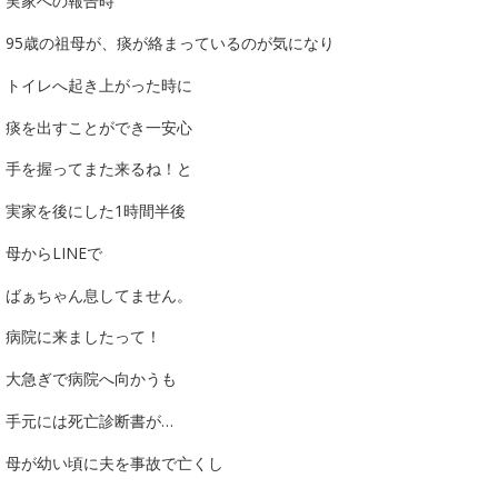
実家への報告時
95歳の祖母が、痰が絡まっているのが気になり
トイレへ起き上がった時に
痰を出すことができ一安心
手を握ってまた来るね！と
実家を後にした1時間半後
母からLINEで
ばぁちゃん息してません。
病院に来ましたって！
大急ぎで病院へ向かうも
手元には死亡診断書が…
母が幼い頃に夫を事故で亡くし