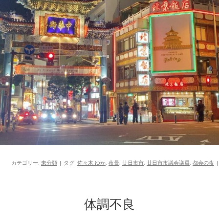
カテゴリー:
未分類
| タグ:
佐々木 ゆか
,
夜景
,
廿日市市
,
廿日市市議会議員
,
都会の夜
|
体調不良