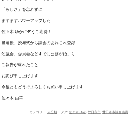
「らしさ」を忘れずに
ますますパワーアップした
佐々木 ゆかに乞うご期待！
当選後、授与式から議会のあれこれ登録
勉強会、委員会などすでに公務が始まり
ご報告が遅れたこと
お詫び申し上げます
今後ともどうぞよろしくお願い申し上げます
佐々木 由華
カテゴリー:
未分類
| タグ:
佐々木 ゆか
,
廿日市市
,
廿日市市議会議員
|