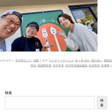
カテゴリー:
廿日市のこと
,
活動
| タグ:
ランチミーティング
,
佐々木 ゆか
,
助け合い
,
地域活
性化
,
地域間交流
,
廿日市市
,
廿日市市議会議員
,
自主防災
,
起震車
|
検索
検
索