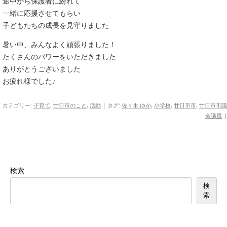
途中から保護者に紛れて
一緒に応援させてもらい
子どもたちの成長を見守りました
暑い中、みんなよく頑張りました！
たくさんのパワーをいただきました
ありがとうございました
お疲れ様でした♪
カテゴリー:
子育て
,
廿日市のこと
,
活動
| タグ:
佐々木 ゆか
,
小学校
,
廿日市市
,
廿日市市議
会議員
|
検索
検
索