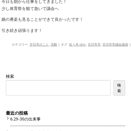
今日も朝から仕事をしてきました！
少し体育祭を観て急いで議会へ
娘の勇姿も見ることができて良かったです！
引き続き頑張ります！
カテゴリー:
廿日市のこと
,
活動
| タグ:
佐々木 ゆか
,
廿日市市
,
廿日市市議会議員
|
検索
検
索
最近の投稿
6.29-30の出来事