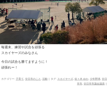
毎週末、練習や試合を頑張る
スカイヤーズのみなさん
今日の試合も勝てますように！
頑張れー！
カテゴリー:
子育て
,
廿日市のこと
,
活動
| タグ:
スカイヤーズ
,
佐々木 ゆか
,
少年野球
,
廿日
市市
,
廿日市市議会議員
|