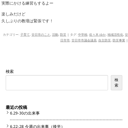
実際にかける練習もするよー
楽しみだけど
久しぶりの教壇は緊張です！
カテゴリー:
子育て
,
廿日市のこと
,
活動
,
防災
| タグ:
中学校
,
佐々木 ゆか
,
地域活性化
,
廿
日市市
,
廿日市市議会議員
,
自主防災
,
防災事業
|
検索
検
索
最近の投稿
6.29-30の出来事
6.22-28 今週の出来事（後半）