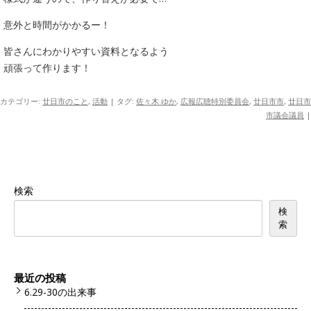
意外と時間がかかるー！
皆さんにわかりやすい資料となるよう
頑張って作ります！
カテゴリー:
廿日市のこと
,
活動
| タグ:
佐々木 ゆか
,
広報広聴特別委員会
,
廿日市市
,
廿日市
市議会議員
|
検索
検
索
最近の投稿
6.29-30の出来事