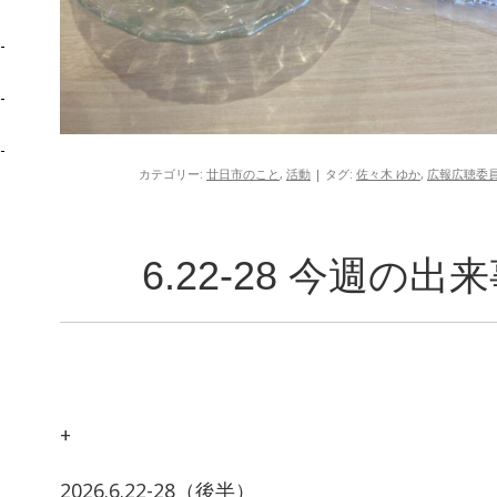
カテゴリー:
廿日市のこと
,
活動
| タグ:
佐々木 ゆか
,
広報広聴委
6.22-28 今週の
+
2026.6.22-28（後半）